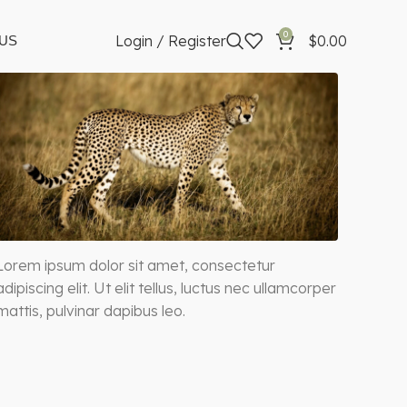
0
Login / Register
$
0.00
US
Lorem ipsum dolor sit amet, consectetur
adipiscing elit. Ut elit tellus, luctus nec ullamcorper
mattis, pulvinar dapibus leo.