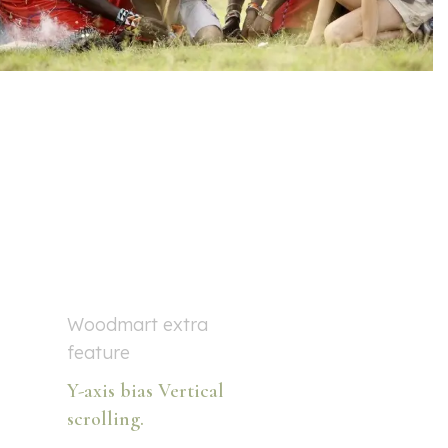
Woodmart extra
feature
Y-axis
bias
Vertical
scrolling.