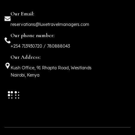
Our Email:
reservations@luxetravelmanagers.com
Our phone number:
+254 713930720 / 780888043
Our Address:
Kush Office, 91 Rhapta Road, Westlands
Nairobi, Kenya